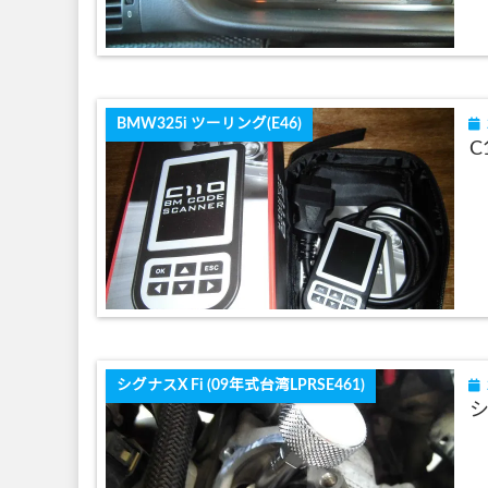
BMW325i ツーリング(E46)
C
シグナスX Fi (09年式台湾LPRSE461)
シ