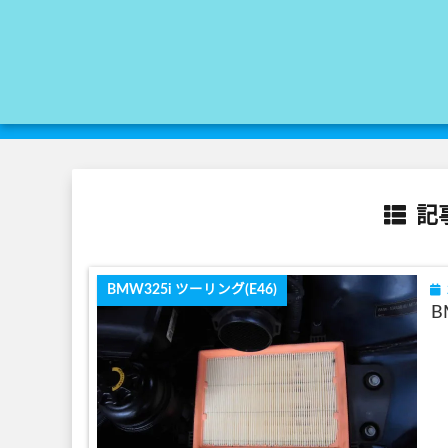
記事
BMW325i ツーリング(E46)
B