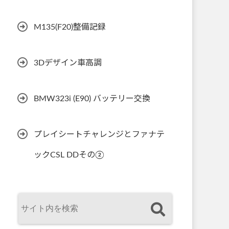
M135(F20)整備記録
3Dデザイン車高調
BMW323i (E90) バッテリー交換
プレイシートチャレンジとファナテ
ックCSL DDその②