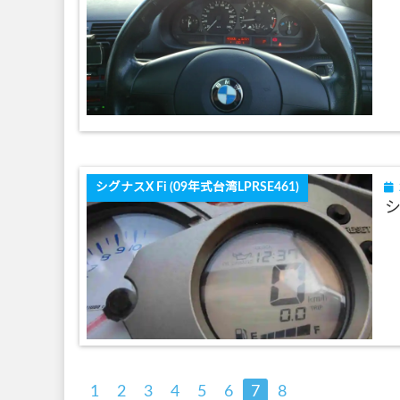
シグナスX Fi (09年式台湾LPRSE461)
シ
1
2
3
4
5
6
7
8